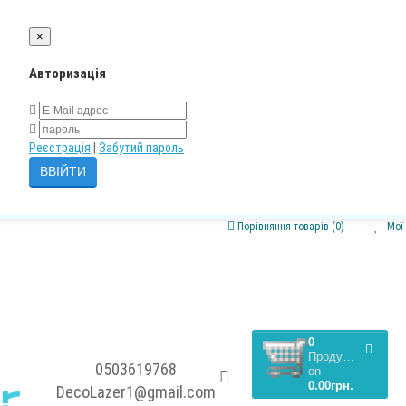
×
Авторизація
Реєстрація
|
Забутий пароль
Порівняння товарів (0)
Мої
0
Продукти,
0503619768
on
0.00грн.
DecoLazer1@gmail.com