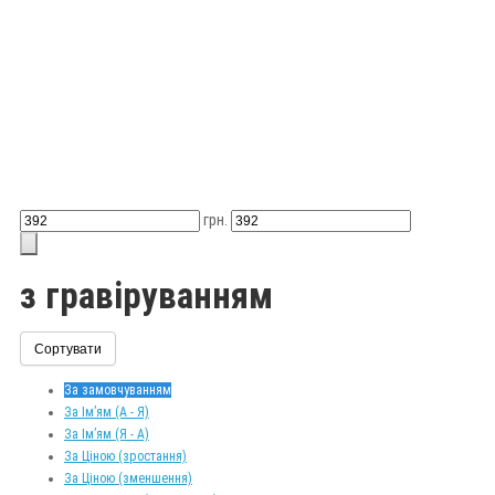
грн.
з гравіруванням
Сортувати
За замовчуванням
За Ім’ям (A - Я)
За Ім’ям (Я - A)
За Ціною (зростання)
За Ціною (зменшення)