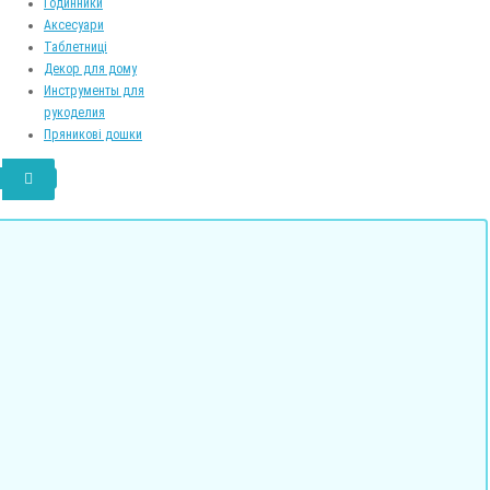
Годинники
Аксесуари
Таблетниці
Декор для дому
Инструменты для
рукоделия
Пряникові дошки