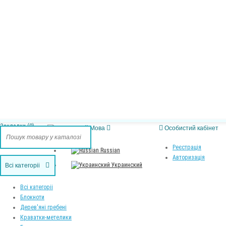
 Закладки (0)
Мова
Особистий кабінет
Реєстрація
Russian
Авторизація
Украинский
Всі категоріі
Всі категоріі
Блокноти
Дерев'яні гребені
Краватки-метелики