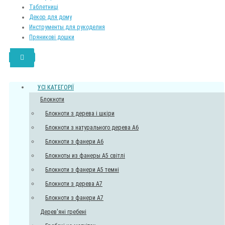
Таблетниці
Декор для дому
Инструменты для рукоделия
Пряникові дошки
УСI КАТЕГОРІЇ
Блокноти
Блокноти з дерева і шкіри
Блокноти з натурального дерева A6
Блокноти з фанери А6
Блокноты из фанеры А5 світлі
Блокноти з фанери А5 темні
Блокноти з дерева А7
Блокноти з фанери А7
Дерев'яні гребені