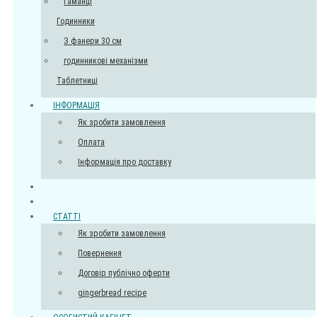
Гаманці
Годинники
З фанери 30 см
годинникові механізми
Таблетниці
ІНФОРМАЦІЯ
Як зробити замовлення
Оплата
Інформація про доставку
СТАТТІ
Як зробити замовлення
Повернення
Договір публічно оферти
gingerbread recipe