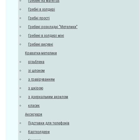
Гребені на магнітах
Гребні в холдері
Гребні прості
Гребені розкладні "Метелики"
Гребені в холдері міні
Гребені висувні
Краватки-метелики
різьблена
зі шпоном
з гравіруванням
з шкірою
з дзеркальним акрилом
класик
Аксесуари
Підставки для телефонів
Картхолдери