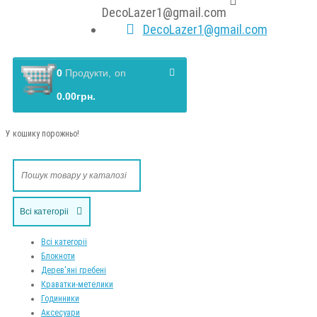
DecoLazer1@gmail.com
DecoLazer1@gmail.com
0
Продукти,
on
0.00грн.
У кошику порожньо!
Всі категоріі
Всі категоріі
Блокноти
Дерев'яні гребені
Краватки-метелики
Годинники
Аксесуари