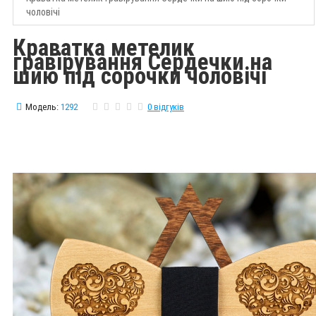
чоловічі
Краватка метелик
гравірування Сердечки на
шию під сорочки чоловічі
Модель:
1292
0 відгуків