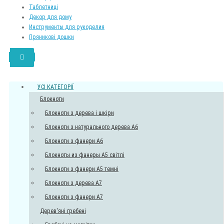
Таблетниці
Декор для дому
Инструменты для рукоделия
Пряникові дошки
УСI КАТЕГОРІЇ
Блокноти
Блокноти з дерева і шкіри
Блокноти з натурального дерева A6
Блокноти з фанери А6
Блокноты из фанеры А5 світлі
Блокноти з фанери А5 темні
Блокноти з дерева А7
Блокноти з фанери А7
Дерев'яні гребені