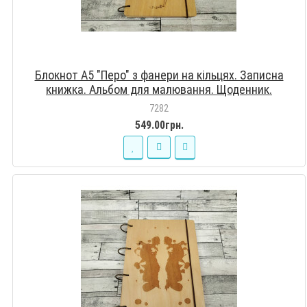
Блокнот А5 "Перо" з фанери на кільцях. Записна
книжка. Альбом для малювання. Щоденник.
7282
549.00грн.