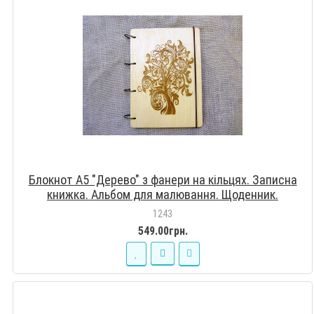
Блокнот А5 "Дерево" з фанери на кільцях. Записна
книжка. Альбом для малювання. Щоденник.
1243
549.00грн.