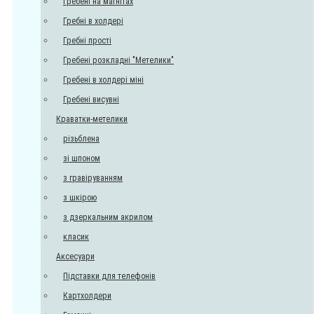
Гребені на магнітах
Гребні в холдері
Гребні прості
Гребені розкладні "Метелики"
Гребені в холдері міні
Гребені висувні
Краватки-метелики
різьблена
зі шпоном
з гравіруванням
з шкірою
з дзеркальним акрилом
класик
Аксесуари
Підставки для телефонів
Картхолдери