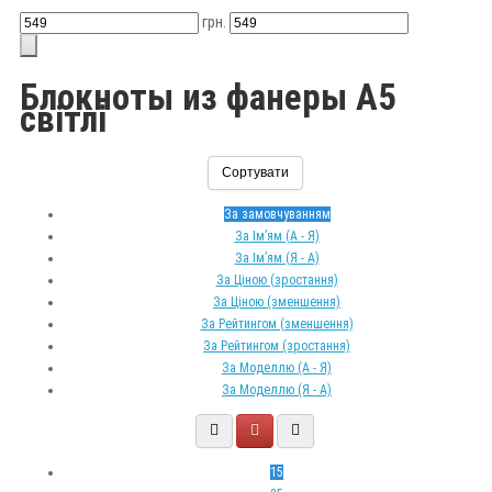
грн.
Блокноты из фанеры А5
світлі
Сортувати
За замовчуванням
За Ім’ям (A - Я)
За Ім’ям (Я - A)
За Ціною (зростання)
За Ціною (зменшення)
За Рейтингом (зменшення)
За Рейтингом (зростання)
За Моделлю (A - Я)
За Моделлю (Я - A)
15