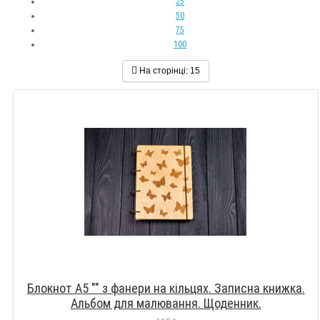
25
50
75
100
На сторінці:
15
Блокнот А5 "" з фанери на кільцях. Записна книжка.
Альбом для малювання. Щоденник.