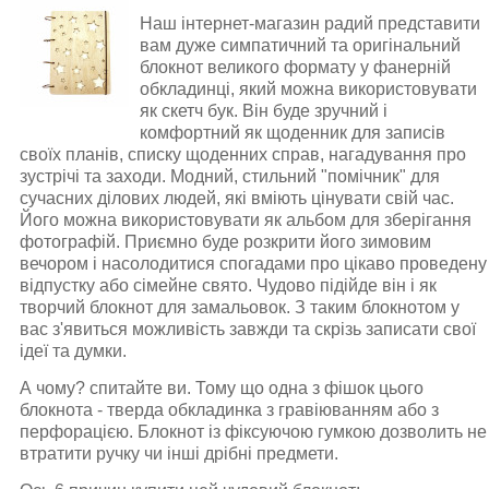
Наш інтернет-магазин радий представити
вам дуже симпатичний та оригінальний
блокнот великого формату у фанерній
обкладинці, який можна використовувати
як скетч бук. Він буде зручний і
комфортний як щоденник для записів
своїх планів, списку щоденних справ, нагадування про
зустрічі та заходи. Модний, стильний "помічник" для
сучасних ділових людей, які вміють цінувати свій час.
Його можна використовувати як альбом для зберігання
фотографій. Приємно буде розкрити його зимовим
вечором і насолодитися спогадами про цікаво проведену
відпустку або сімейне свято. Чудово підійде він і як
творчий блокнот для замальовок. З таким блокнотом у
вас з'явиться можливість завжди та скрізь записати свої
ідеї та думки.
А чому? спитайте ви. Тому що одна з фішок цього
блокнота - тверда обкладинка з гравіюванням або з
перфорацією. Блокнот із фіксуючою гумкою дозволить не
втратити ручку чи інші дрібні предмети.