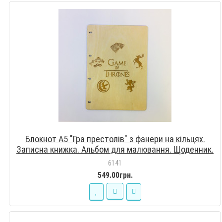
Блокнот А5 "Гра престолів" з фанери на кільцях.
Записна книжка. Альбом для малювання. Щоденник.
6141
549.00грн.