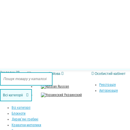
 Закладки (0)
Мова
Особистий кабінет
Реєстрація
Russian
Авторизація
Украинский
Всі категоріі
Всі категоріі
Блокноти
Дерев'яні гребені
Краватки-метелики