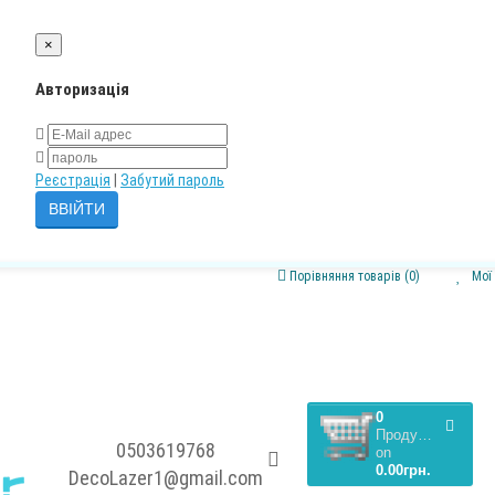
×
Авторизація
Реєстрація
|
Забутий пароль
Порівняння товарів (0)
Мої
0
Продукти,
0503619768
on
0.00грн.
DecoLazer1@gmail.com