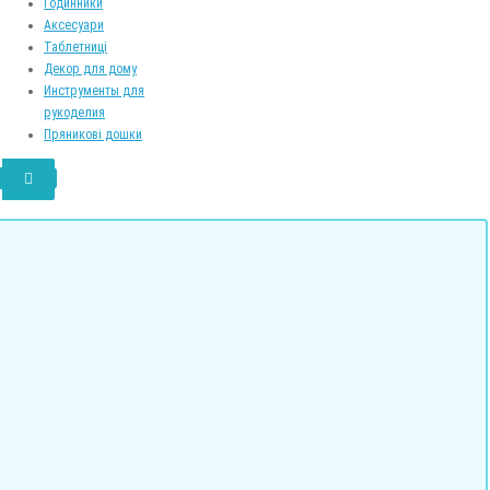
Годинники
Аксесуари
Таблетниці
Декор для дому
Инструменты для
рукоделия
Пряникові дошки